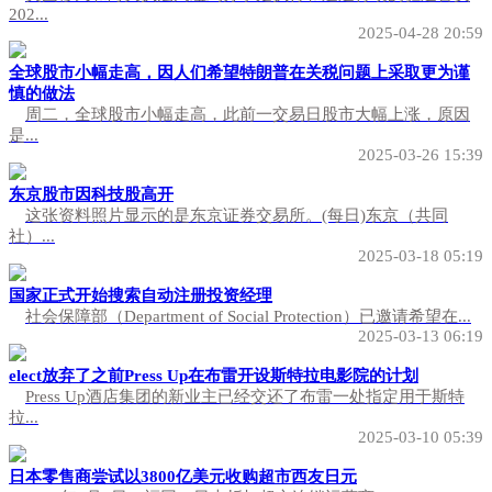
202...
2025-04-28 20:59
全球股市小幅走高，因人们希望特朗普在关税问题上采取更为谨
慎的做法
周二，全球股市小幅走高，此前一交易日股市大幅上涨，原因
是...
2025-03-26 15:39
东京股市因科技股高开
这张资料照片显示的是东京证券交易所。(每日)东京（共同
社）...
2025-03-18 05:19
国家正式开始搜索自动注册投资经理
社会保障部（Department of Social Protection）已邀请希望在...
2025-03-13 06:19
elect放弃了之前Press Up在布雷开设斯特拉电影院的计划
Press Up酒店集团的新业主已经交还了布雷一处指定用于斯特
拉...
2025-03-10 05:39
日本零售商尝试以3800亿美元收购超市西友日元